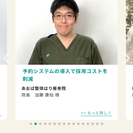
予約システムの導入で採用コストを
削減
あおば整体はり接骨院
院長
加藤 康伯 様
く
>> もっと詳しく