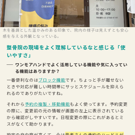
木を基調とした温かみのある印象で、院内の様子は見えずとも安心
感を与える外観となっている。
整骨院の現場をよく理解しているなと感じる「使
いやすさ」
ワンモアハンドでよく活用している機能や気に入ってい
る機能はありますか？
一番便利なのは
ブロック機能
です。ちょっと手が離せない
ときや対応が難しい時間帯にサッとスケジュールを抑えら
れるのでありがたいですね。
それから
予約の複製・移動機能
もよく使ってます。予約変更
の際に、変更前の元の情報が画面の左上に表示されている
から確認がしやすいです。日程変更の際にこれがあるとミ
スがなくて助かります。
設定の自由度が高くて、今は
患者さんの予約のハードルが