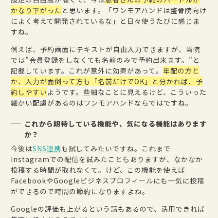
かなり下がった
と思います。「ワンモアハンドは整骨院向け
によく考えて開発されているな」と日々使うたびに感じま
すね。
例えば、予約画面にテキストが自由入力できますが、当院
では”会員登録をしなくても名前のみで予約出来ます。”と
記載しています。これが意外に効果があって。
年配の方と
か、入力が面倒って方も「名前だけでOK」と分かれば、予
約しやすい
ようです。些細なことに見えるけど、こういった
細かい配慮があるのはワンモアハンドならではですね。
これから期待している機能や、気になる機能はあります
か？
今後は
SNS連携
も試してみたいですね。これまで
Instagramでの配信を試みたこともありますが、なかなか
投稿する時間が取れなくて。けど、この機能を使えば
FacebookやGoogleビジネスプロフィールにも一気に投稿
ができるので時間の節約になりますよね。
Googleの評価も上がるという話もあるので、活用できれば