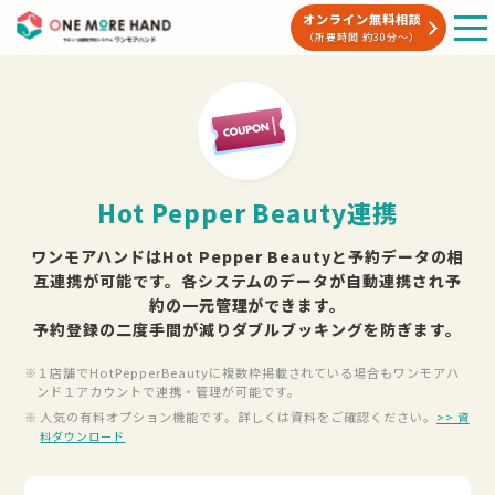
オンライン無料相談
（所要時間 約30分〜）
Hot Pepper Beauty連携
ワンモアハンドはHot Pepper Beautyと予約データの相
互連携が可能です。
各システムのデータが自動連携され予
約の一元管理ができます。
予約登録の二度手間が減りダブルブッキングを防ぎます。
１店舗でHotPepperBeautyに複数枠掲載されている場合も
ワンモアハ
ンド１アカウントで連携・管理が可能です。
人気の有料オプション機能です。詳しくは資料をご確認ください。
>> 資
料ダウンロード